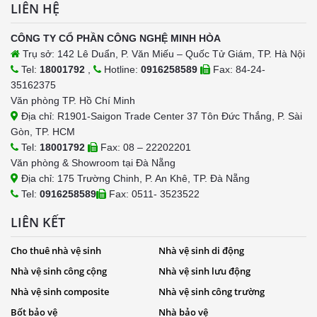
LIÊN HỆ
CÔNG TY CỔ PHẦN CÔNG NGHỆ MINH HÒA
Trụ sở: 142 Lê Duẩn, P. Văn Miếu – Quốc Tử Giám, TP. Hà Nội
Tel:
18001792
,
Hotline:
0916258589
Fax: 84-24-
35162375
Văn phòng TP. Hồ Chí Minh
Địa chỉ: R1901-Saigon Trade Center 37 Tôn Đức Thắng, P. Sài
Gòn, TP. HCM
Tel:
18001792
Fax: 08 – 22202201
Văn phòng & Showroom tại Đà Nẵng
Địa chỉ: 175 Trường Chinh, P. An Khê, TP. Đà Nẵng
Tel:
0916258589
Fax: 0511- 3523522
LIÊN KẾT
Cho thuê nhà vệ sinh
Nhà vệ sinh di động
Nhà vệ sinh công cộng
Nhà vệ sinh lưu động
Nhà vệ sinh composite
Nhà vệ sinh công trường
Bốt bảo vệ
Nhà bảo vệ