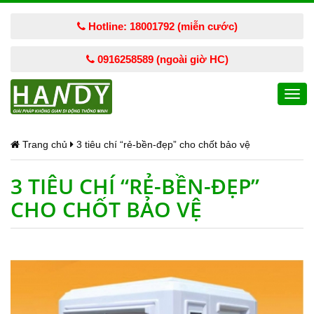
Hotline: 18001792 (miễn cước)
0916258589 (ngoài giờ HC)
Togg
navi
Trang chủ
3 tiêu chí “rẻ-bền-đẹp” cho chốt bảo vệ
3 TIÊU CHÍ “RẺ-BỀN-ĐẸP”
CHO CHỐT BẢO VỆ