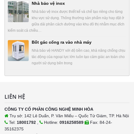
Nhà bảo vệ inox
Nhà bảo vệ inox được thiết kế và chế tạo riêng cho từng
khu vực sử dụng. Thông thường sản phẩm này hay đặt ở
giữa dải phân cách đường vào khu đô thị nhằm mục đích
kiểm soát cả chiều…
Bốt gác cổng ra vào nhà máy
Nhà bảo vệ HANDY với độ bền cao, khả năng chống chịu
tác động của ngoại lực lớn luôn tạo cảm giác an toàn cho
người sử dụng bên trong
LIÊN HỆ
CÔNG TY CỔ PHẦN CÔNG NGHỆ MINH HÒA
Trụ sở: 142 Lê Duẩn, P. Văn Miếu – Quốc Tử Giám, TP. Hà Nội
Tel:
18001792
,
Hotline:
0916258589
Fax: 84-24-
35162375