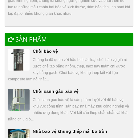
giàu kinh nghiệm, chúng tôi không ngừng nghiên cứu và phát triển để
tạo ra những mẫu cabin hài hòa về kích thước, đảm bảo tính linh hoạt khi
lắp đặt ở nhiều không gian khác nhau.
SẢN PHẨM
Chòi bảo vệ
Chúng ta đã quen với hầu hết các loại chòi bảo vệ giá rẻ
được chế tạo bằng nhôm, thép, inox hay thậm chí được
xây bằng gạch. Chòi bảo vệ khung thép kết vật liệu
composite làm nội thất…
Chòi canh gác bảo vệ
Chòi canh gác bảo vệ là sản phẩm tuyệt vời để bảo vệ
khu vực công trình, sân bay, nhà máy, khu công nghiệp và
nhiều ứng dụng khác. Với kết cấu thép chắc chắn và khả
năng chịu gió…
Nhà bảo vệ khung thép mái bo tròn